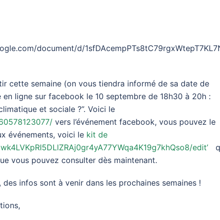
google.com/document/d/1sfDAcempPTs8tC79rgxWtepT7KL7
rtir cette semaine (on vous tiendra informé de sa date de
de en ligne sur facebook le 10 septembre de 18h30 à 20h :
climatique et sociale ?”. Voici le
960578123077/
vers l’événement facebook, vous pouvez le
ux événements, voici le
kit de
19wk4LVKpRI5DLlZRAj0gr4yA77YWqa4K19g7khQso8/edit’
q
 que vous pouvez consulter dès maintenant.
 des infos sont à venir dans les prochaines semaines !
tions,