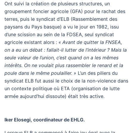
Ont suivi la création de plusieurs structures, un
groupement foncier agricole (
GFA
) pour le rachat des
terres, puis le syndicat d’
ELB
(Rassemblement des
paysans du Pays basque) a vu le jour en 1982, issu
d’une scission au sein de la
FDSEA
, seul syndicat
agricole existant alors :
«
Avant de quitter la
FNSEA
,
on a eu un débat : fallait-il lutter de l’intérieur
? Mais la
seule valeur de l’union, c’est quand on a les mêmes
intérêts. On ne voulait plus rassembler le renard et la
poule dans le même poulailler.
»
L’un des piliers du
syndicat
ELB
fut aussi le choix de la non-violence dans
un contexte politique où
ETA
(organisation de lutte
armée aujourd’hui dissoute) était très active.
Iker Elosegi, coordinateur de
EHLG
.
Lorsque
ELB
a commencé à faire jeu égal avec la