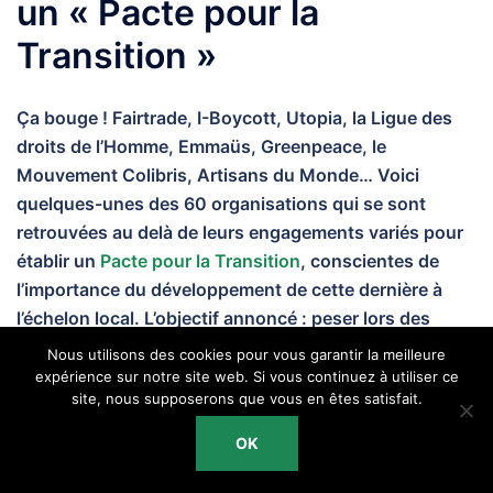
un « Pacte pour la
Transition »
Ça bouge ! Fairtrade, I-Boycott, Utopia, la Ligue des
droits de l’Homme, Emmaüs, Greenpeace, le
Mouvement Colibris, Artisans du Monde… Voici
quelques-unes des 60 organisations qui se sont
retrouvées au delà de leurs engagements variés pour
établir un
Pacte pour la Transition
, conscientes de
l’importance du développement de cette dernière à
l’échelon local.
L’objectif annoncé : peser lors des
élections municipales de 2020, une étape décisive
Nous utilisons des cookies pour vous garantir la meilleure
pour avancer vers une transition écologique et
expérience sur notre site web. Si vous continuez à utiliser ce
site, nous supposerons que vous en êtes satisfait.
sociale, en premier lieu au niveau communal, avant
d’en dépasser les frontières pour conquérir le pays
OK
entier.